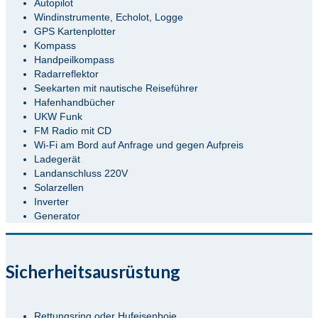
Autopilot
Windinstrumente, Echolot, Logge
GPS Kartenplotter
Kompass
Handpeilkompass
Radarreflektor
Seekarten mit nautische Reiseführer
Hafenhandbücher
UKW Funk
FM Radio mit CD
Wi-Fi am Bord auf Anfrage und gegen Aufpreis
Ladegerät
Landanschluss 220V
Solarzellen
Inverter
Generator
Sicherheitsausrüstung
Rettungsring oder Hufeisenboje