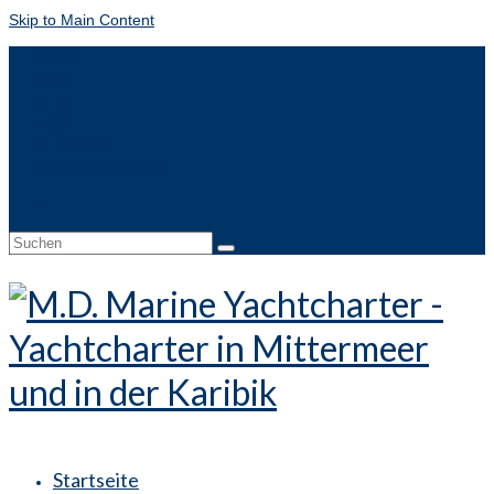
Skip to Main Content
EN
FR
IT
NL
Kontakt
Online-Buchung
Suche
nach:
Startseite