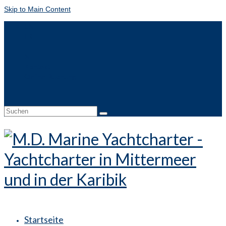
Skip to Main Content
EN
FR
IT
NL
Kontakt
Online-Buchung
Suche
nach:
Startseite