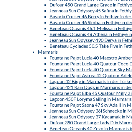
Dufour 450 Grand Large Grace in Fethiye 
Jeanneau Sun Odyssey 45 Safina in Fethiy
Bavaria Cruiser 46 Berry in Fethiye in der
Bavaria Cruiser 46 Simba in Fethiye in de
Beneteau Oceanis 46.1 Melissa in Fethiye
Beneteau Oceanis 48 Athena in Fethiye in
Jeanneau Sun Odyssey 490 Derya in Fethiy
Beneteau Cyclades 50.5 Take Five in Feth
Marmaris
Fountaine Pajot Lucia 40 Maestro Amber 
Fountaine Pajot Lucia 40 Quatour Coco D
Fountaine Pajot Lucia 40 Quatour Sky Mar
Fountaine Pajot Astrea 42 Quatour Adele
Lagoon 42 Bige in Marmaris in der Türke
Lagoon 421 Rain Dogs in Marmaris in der
Fountaine Pajot Elba 45 Quatour Milly 2 
Lagoon 450F Loryma Sailing in Marmaris 
Fountaine Pajot Saona 47 Sky Ada II in M
Jeanneau Sun Odyssey 36i Schnecke in Ma
Jeanneau Sun Odyssey 37 Kacamak in Mar
Dufour 390 Grand Large Lady D in Marmar
Beneteau Oceanis 40 Zezo in Marmaris in