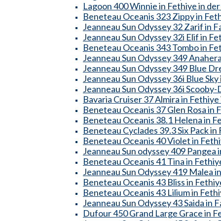
Lagoon 400 Winnie in Fethiye in der
Beneteau Oceanis 323 Zippy in Fethi
Jeanneau Sun Odyssey 32 Zarif in Fa
Jeanneau Sun Odyssey 32i Elif in Fet
Beneteau Oceanis 343 Tombo in Feth
Jeanneau Sun Odyssey 349 Anahera i
Jeanneau Sun Odyssey 349 Blue Drea
Jeanneau Sun Odyssey 36i Blue Sky i
Jeanneau Sun Odyssey 36i Scooby-Do
Bavaria Cruiser 37 Almira in Fethiye 
Beneteau Oceanis 37 Glen Rosa in Fe
Beneteau Oceanis 38.1 Helena in Fet
Beneteau Cyclades 39.3 Six Pack in F
Beneteau Oceanis 40 Violet in Fethi
Jeanneau Sun odyssey 409 Pangea in
Beneteau Oceanis 41 Tina in Fethiye
Jeanneau Sun Odyssey 419 Malea in 
Beneteau Oceanis 43 Bliss in Fethiye
Beneteau Oceanis 43 Lilium in Fethi
Jeanneau Sun Odyssey 43 Saida in Fa
Dufour 450 Grand Large Grace in Fet