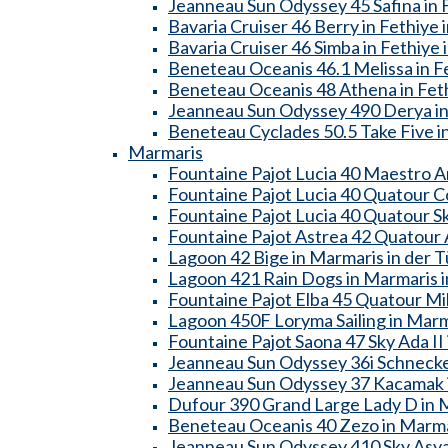
Jeanneau Sun Odyssey 45 Safina in F
Bavaria Cruiser 46 Berry in Fethiye 
Bavaria Cruiser 46 Simba in Fethiye 
Beneteau Oceanis 46.1 Melissa in Fe
Beneteau Oceanis 48 Athena in Feth
Jeanneau Sun Odyssey 490 Derya in 
Beneteau Cyclades 50.5 Take Five in
Marmaris
Fountaine Pajot Lucia 40 Maestro A
Fountaine Pajot Lucia 40 Quatour Co
Fountaine Pajot Lucia 40 Quatour Sk
Fountaine Pajot Astrea 42 Quatour A
Lagoon 42 Bige in Marmaris in der T
Lagoon 421 Rain Dogs in Marmaris i
Fountaine Pajot Elba 45 Quatour Mill
Lagoon 450F Loryma Sailing in Marma
Fountaine Pajot Saona 47 Sky Ada II 
Jeanneau Sun Odyssey 36i Schnecke 
Jeanneau Sun Odyssey 37 Kacamak i
Dufour 390 Grand Large Lady D in M
Beneteau Oceanis 40 Zezo in Marmar
Jeanneau Sun Odyssey 410 Sky Asya 