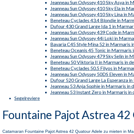
Jeanneau Sun Odyssey 410 Sky Asya in Ma
Jeanneau Sun Odyssey 410 Sky Ela in Mar
Jeanneau Sun Odyssey 410 Sky Lina in Ma
Beneteau Cyclades 43.4 Blondie in Marma
Dufour 430 Grand Large Ida 1 in Marmari
Jeanneau Sun Odyssey 439 Code in Marma
Jeanneau Sun Odyssey 44i Loki in Marmar
Bavaria C45 Style Mina 52 in Marmaris in
Beneteau Oceanis 45 Tonic in Marmaris i
Jeanneau Sun Odyssey 479 Sky Selin in M
Beneteau 50 Viktoria II in Marmaris in de
Beneteau Cyclades 50.5 Filyos in Marmari
Jeanneau Sun Odyssey 50DS Eleven in Ma
Dufour 520 Grand Large La Esperanza in 
Jeanneau 53 Anja Sophie in Marmaris in d
Jeanneau 53 Instant Zero in Marmaris in 
Segelreviere
Fountaine Pajot Astrea 42
Catamaran Fountaine Pajot Astrea 42 Quatour Adele zu mieten in Mar