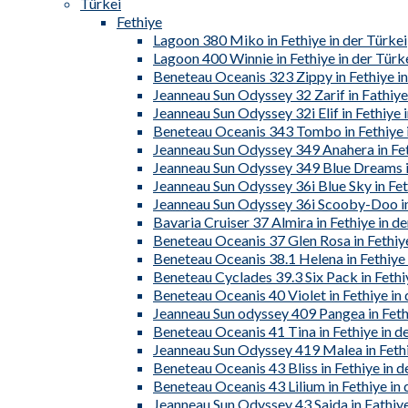
Türkei
Fethiye
Lagoon 380 Miko in Fethiye in der Türkei
Lagoon 400 Winnie in Fethiye in der Türk
Beneteau Oceanis 323 Zippy in Fethiye in
Jeanneau Sun Odyssey 32 Zarif in Fathiye
Jeanneau Sun Odyssey 32i Elif in Fethiye 
Beneteau Oceanis 343 Tombo in Fethiye i
Jeanneau Sun Odyssey 349 Anahera in Fet
Jeanneau Sun Odyssey 349 Blue Dreams in
Jeanneau Sun Odyssey 36i Blue Sky in Fet
Jeanneau Sun Odyssey 36i Scooby-Doo in 
Bavaria Cruiser 37 Almira in Fethiye in de
Beneteau Oceanis 37 Glen Rosa in Fethiye
Beneteau Oceanis 38.1 Helena in Fethiye 
Beneteau Cyclades 39.3 Six Pack in Fethiy
Beneteau Oceanis 40 Violet in Fethiye in 
Jeanneau Sun odyssey 409 Pangea in Fethi
Beneteau Oceanis 41 Tina in Fethiye in d
Jeanneau Sun Odyssey 419 Malea in Fethi
Beneteau Oceanis 43 Bliss in Fethiye in d
Beneteau Oceanis 43 Lilium in Fethiye in 
Jeanneau Sun Odyssey 43 Saida in Fathiye