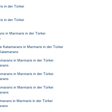
s
 Katamarans
arans
arans
arans
arans