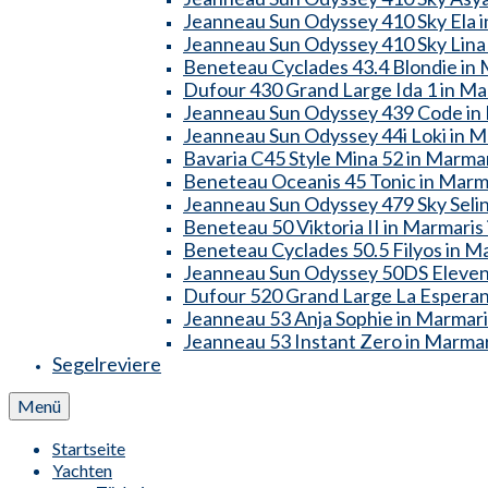
Jeanneau Sun Odyssey 410 Sky Ela in
Jeanneau Sun Odyssey 410 Sky Lina 
Beneteau Cyclades 43.4 Blondie in M
Dufour 430 Grand Large Ida 1 in Mar
Jeanneau Sun Odyssey 439 Code in M
Jeanneau Sun Odyssey 44i Loki in Ma
Bavaria C45 Style Mina 52 in Marmar
Beneteau Oceanis 45 Tonic in Marma
Jeanneau Sun Odyssey 479 Sky Selin 
Beneteau 50 Viktoria II in Marmaris 
Beneteau Cyclades 50.5 Filyos in Ma
Jeanneau Sun Odyssey 50DS Eleven i
Dufour 520 Grand Large La Esperanz
Jeanneau 53 Anja Sophie in Marmaris
Jeanneau 53 Instant Zero in Marmari
Segelreviere
Menü
Startseite
Yachten