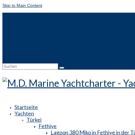
Skip to Main Content
EN
FR
IT
NL
Kontakt
Online-Buchung
Suche
nach:
Startseite
Yachten
Türkei
Fethiye
Lagoon 380 Miko in Fethiye in der T