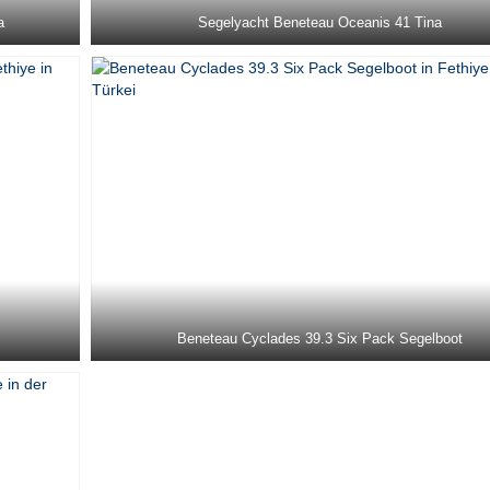
a
Segelyacht Beneteau Oceanis 41 Tina
Beneteau Cyclades 39.3 Six Pack Segelboot