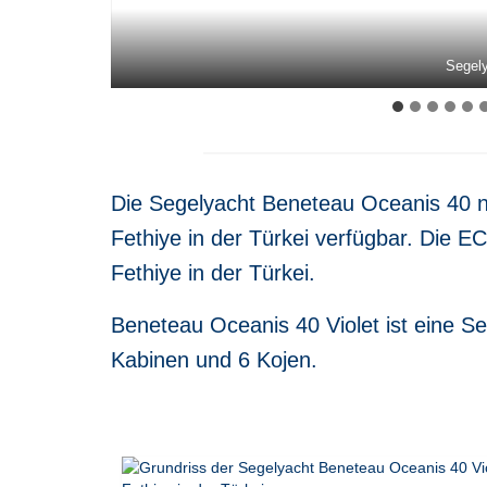
Kuhlschrank im Gale
Navigationstabell
Navigationstabell
Cockpitkissen 
Achterkabine d
Achterkabine d
Cockpittisch d
Salontisch de
Baderaum der
Baderaum der
Galeere der
Galeere der
Cockpit der
Cockpit der
Kabine der 
Salon der 
Salon der 
Salon der 
Segely
Segely
Segely
Die Segelyacht Beneteau Oceanis 40 n
Fethiye in der Türkei verfügbar. Die E
Fethiye in der Türkei.
Beneteau Oceanis 40 Violet ist eine Se
Kabinen und 6 Kojen.