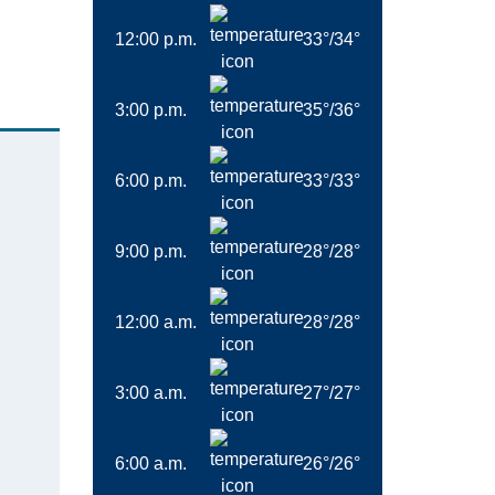
12:00 p.m.
33
°
/
34
°
3:00 p.m.
35
°
/
36
°
6:00 p.m.
33
°
/
33
°
9:00 p.m.
28
°
/
28
°
12:00 a.m.
28
°
/
28
°
3:00 a.m.
27
°
/
27
°
6:00 a.m.
26
°
/
26
°