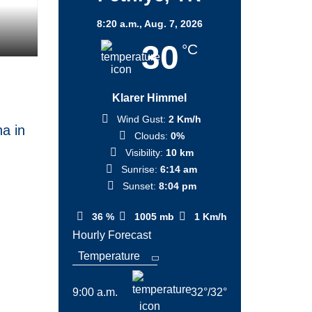
8:20 a.m.,
Aug. 7, 2026
30
°C
Klarer Himmel
Wind Gust:
2 Km/h
a in
Clouds:
0%
Visibility:
10 km
Sunrise:
6:14 am
Sunset:
8:04 pm
36 %
1005 mb
1 Km/h
Hourly Forecast
9:00 a.m.
32
°
/
32
°