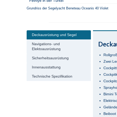
Grundriss der Segelyacht Beneteau Oceanis 40 Violet
Deckausrüstung und Segel
Decka
Navigations- und
Elektoausrüstung
Rollgro
Sicherheitsausrüstung
Zwei Le
Innenausstattung
Cockpitt
Cockpit
Technische Spezifikation
Cockpit
Sprayh
Bimini 
Elektri
Gelände
Beiboot