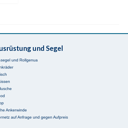
usrüstung und Segel
ßsegel und Rollgenua
nkräder
isch
kissen
dusche
ood
Top
sche Ankerwinde
rnetz auf Anfrage und gegen Aufpreis