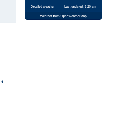
Detailed weather
Last updated: 8:20 am
Weather from OpenWeatherMap
rt