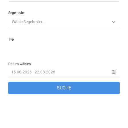
Fethiye, TR
1:54 p.m.,
Aug. 8, 2026
33
°C