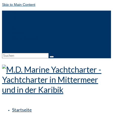
Skip to Main Content
EN
FR
IT
NL
Kontakt
Online-Buchung
Suche
nach:
Startseite