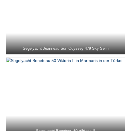
Marmaris in der Türkei
Dufour 430 Grand Large Ida 1 in Marmaris
in der Türkei
Jeanneau Sun Odyssey 439 Code in
Marmaris in der Türkei
Segelyacht Jeanneau Sun Odyssey 479 Sky Selin
Jeanneau Sun Odyssey 44i Loki in
Marmaris in der Türkei
Bavaria C45 Style Mina 52 in Marmaris in
der Türkei
Beneteau Oceanis 45 Tonic in Marmaris in
der Türkei
Jeanneau Sun Odyssey 479 Sky Selin in
Marmaris in der Türkei
Beneteau 50 Viktoria II in Marmaris in der
Türkei
Segelyacht Beneteau 50 Viktoria II