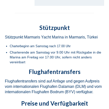
Bavaria Cruiser 46 Simba in Fethiye in der
Türkei
Beneteau Oceanis 46.1 Melissa in Fethiye
Stützpunkt
in der Türkei
Stützpunkt Marmaris Yacht Marina in Marmaris, Türkei
Beneteau Oceanis 48 Athena in Fethiye in
der Türkei
Charterbeginn am Samstag nach 17.00 Uhr
Charterende am Samstag vor 9.00 Uhr mit Rückgabe in die
Jeanneau Sun Odyssey 490 Derya in
Marina am Freitag vor 17.00 Uhr, sofern nicht anders
Fethiye in der Türkei
vereinbart
Beneteau Cyclades 50.5 Take Five in
Flughafentransfers
Fethiye in der Türkei
Flughafentransfers sind auf Anfage und gegen Aufpreis
Marmaris
vom internationalen Flughafen Dalaman (DLM) und vom
internationalen Flughafen Bodrum (BYV) verfügbar.
Fountaine Pajot Lucia 40 Maestro Amber
in Marmaris in der Türkei
Preise und Verfügbarkeit
Fountaine Pajot Lucia 40 Quatour Coco D