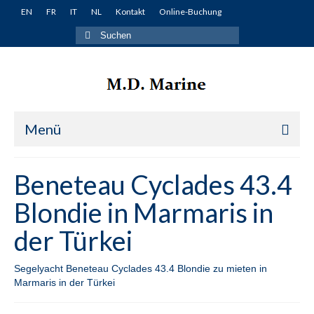
EN
FR
IT
NL
Kontakt
Online-Buchung
Suche
nach:
Menü
Startseite
Beneteau Cyclades 43.4
Yachten
Blondie in Marmaris in
Türkei
der Türkei
Fethiye
Segelyacht Beneteau Cyclades 43.4 Blondie zu mieten in
Lagoon 380 Miko in Fethiye in der Türkei
Marmaris in der Türkei
Lagoon 400 Winnie in Fethiye in der Türkei