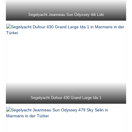
Jeanneau Sun Odyssey 36i Schnecke in
Marmaris in der Türkei
Segelyacht Jeanneau Sun Odyssey 44i Loki
Jeanneau Sun Odyssey 37 Kacamak in
Marmaris in der Türkei
Dufour 390 Grand Large Lady D in
Marmaris in der Türkei
Beneteau Oceanis 40 Zezo in Marmaris in
der Türkei
Jeanneau Sun Odyssey 410 Sky Asya in
Marmaris in der Türkei
Jeanneau Sun Odyssey 410 Sky Ela in
Segelyacht Dufour 430 Grand Large Ida 1
Marmaris in der Türkei
Jeanneau Sun Odyssey 410 Sky Lina in
Marmaris in der Türkei
Beneteau Cyclades 43.4 Blondie in