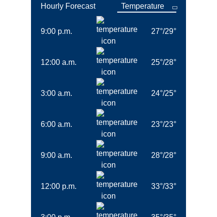
Hourly Forecast
9:00 p.m.
27
°
/
29
°
12:00 a.m.
25
°
/
28
°
3:00 a.m.
24
°
/
25
°
6:00 a.m.
23
°
/
23
°
9:00 a.m.
28
°
/
28
°
12:00 p.m.
33
°
/
33
°