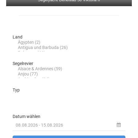
Beneteau Cyclades 50.5 Filyos in
Marmaris in der Türkei
Jeanneau Sun Odyssey 50DS Eleven in
Marmaris in der Türkei
Dufour 520 Grand Large La Esperanza in
Marmaris in der Türkei
Jeanneau 53 Anja Sophie in Marmaris in
der Türkei
Jeanneau 53 Instant Zero in Marmaris in
der Türkei
Segelreviere