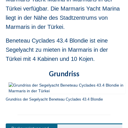
Jeanneau Sun Odyssey 36i Scooby-Doo in
Türkei verfügbar. Die Marmaris Yacht Marina
Fethiye in der Türkei
liegt in der Nähe des Stadtzentrums von
Bavaria Cruiser 37 Almira in Fethiye in der
Marmaris in der Türkei.
Türkei
Beneteau Oceanis 37 Glen Rosa in Fethiye
Beneteau Cyclades 43.4 Blondie ist eine
in der Türkei
Segelyacht zu mieten in Marmaris in der
Beneteau Oceanis 38.1 Helena in Fethiye
Türkei mit 4 Kabinen und 10 Kojen.
in der Türkei
Grundriss
Beneteau Cyclades 39.3 Six Pack in
Fethiye in der Türkei
Beneteau Oceanis 40 Violet in Fethiye in
der Türkei
Grundriss der Segelyacht Beneteau Cyclades 43.4 Blondie
Jeanneau Sun odyssey 409 Pangea in
Fethiye in der Türkei
Beneteau Oceanis 41 Tina in Fethiye in der