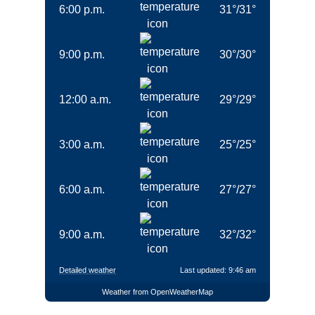
6:00 p.m.
31
°
/
31
°
9:00 p.m.
30
°
/
30
°
12:00 a.m.
29
°
/
29
°
3:00 a.m.
25
°
/
25
°
6:00 a.m.
27
°
/
27
°
9:00 a.m.
32
°
/
32
°
Detailed weather
Last updated: 9:46 am
Weather from OpenWeatherMap