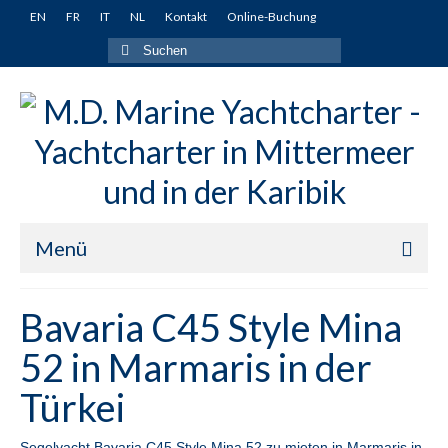
EN
FR
IT
NL
Kontakt
Online-Buchung
Suche
nach:
Menü
Startseite
Bavaria C45 Style Mina
Yachten
52 in Marmaris in der
Türkei
Türkei
Fethiye
Segelyacht Bavaria C45 Style Mina 52 zu mieten in Marmaris in