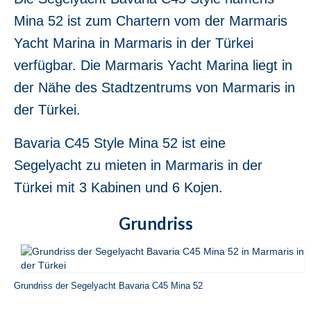
Jeanneau Sun Odyssey 36i Blue Sky in
Mina 52 ist zum Chartern vom der Marmaris
Fethiye in der Türkei
Yacht Marina in Marmaris in der Türkei
Jeanneau Sun Odyssey 36i Scooby-Doo in
verfügbar. Die Marmaris Yacht Marina liegt in
Fethiye in der Türkei
der Nähe des Stadtzentrums von Marmaris in
Bavaria Cruiser 37 Almira in Fethiye in der
der Türkei.
Türkei
Beneteau Oceanis 37 Glen Rosa in Fethiye
Bavaria C45 Style Mina 52 ist eine
in der Türkei
Segelyacht zu mieten in Marmaris in der
Beneteau Oceanis 38.1 Helena in Fethiye
Türkei mit 3 Kabinen und 6 Kojen.
in der Türkei
Grundriss
Beneteau Cyclades 39.3 Six Pack in
Fethiye in der Türkei
Beneteau Oceanis 40 Violet in Fethiye in
der Türkei
Grundriss der Segelyacht Bavaria C45 Mina 52
Jeanneau Sun odyssey 409 Pangea in