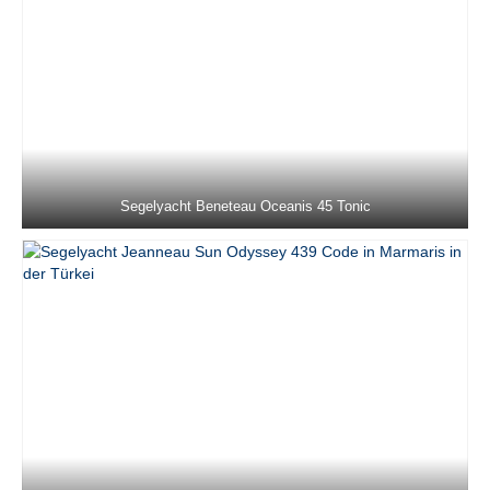
Fountaine Pajot Saona 47 Sky Ada II in
Marmaris in der Türkei
Jeanneau Sun Odyssey 36i Schnecke in
Marmaris in der Türkei
Jeanneau Sun Odyssey 37 Kacamak in
Marmaris in der Türkei
Segelyacht Beneteau Oceanis 45 Tonic
Dufour 390 Grand Large Lady D in
Marmaris in der Türkei
Beneteau Oceanis 40 Zezo in Marmaris in
der Türkei
Jeanneau Sun Odyssey 410 Sky Asya in
Marmaris in der Türkei
Jeanneau Sun Odyssey 410 Sky Ela in
Marmaris in der Türkei
Jeanneau Sun Odyssey 410 Sky Lina in