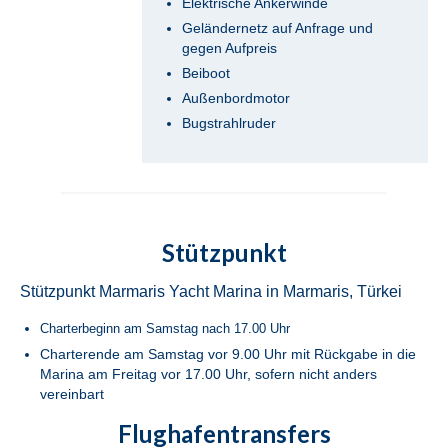
Elektrische Ankerwinde
Geländernetz auf Anfrage und
Bavaria Cruiser 46 Berry in Fethiye in der
gegen Aufpreis
Türkei
Beiboot
Bavaria Cruiser 46 Simba in Fethiye in der
Außenbordmotor
Türkei
Bugstrahlruder
Beneteau Oceanis 46.1 Melissa in Fethiye
in der Türkei
Beneteau Oceanis 48 Athena in Fethiye in
der Türkei
Stützpunkt
Jeanneau Sun Odyssey 490 Derya in
Stützpunkt Marmaris Yacht Marina in Marmaris, Türkei
Fethiye in der Türkei
Charterbeginn am Samstag nach 17.00 Uhr
Beneteau Cyclades 50.5 Take Five in
Charterende am Samstag vor 9.00 Uhr mit Rückgabe in die
Fethiye in der Türkei
Marina am Freitag vor 17.00 Uhr, sofern nicht anders
vereinbart
Marmaris
Flughafentransfers
Fountaine Pajot Lucia 40 Maestro Amber