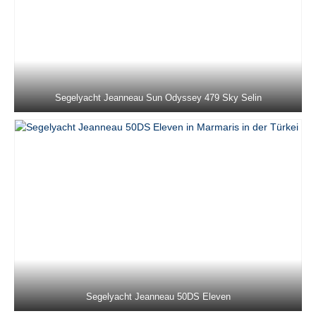
Beneteau 50 Viktoria II in Marmaris in der
Türkei
Beneteau Cyclades 50.5 Filyos in
Marmaris in der Türkei
Segelyacht Jeanneau Sun Odyssey 479 Sky Selin
Jeanneau Sun Odyssey 50DS Eleven in
Marmaris in der Türkei
Dufour 520 Grand Large La Esperanza in
Marmaris in der Türkei
Jeanneau 53 Anja Sophie in Marmaris in
der Türkei
Jeanneau 53 Instant Zero in Marmaris in
der Türkei
Segelreviere
Segelyacht Jeanneau 50DS Eleven