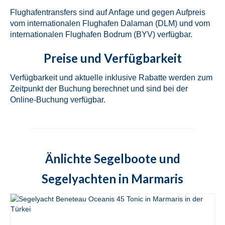
in Marmaris in der Türkei
Flughafentransfers sind auf Anfage und gegen Aufpreis
vom internationalen Flughafen Dalaman (DLM) und vom
Fountaine Pajot Lucia 40 Quatour Coco D
internationalen Flughafen Bodrum (BYV) verfügbar.
in Marmaris in der Türkei
Preise und Verfügbarkeit
Fountaine Pajot Lucia 40 Quatour Sky
Maria in Marmaris in der Türkei
Verfügbarkeit und aktuelle inklusive Rabatte werden zum
Zeitpunkt der Buchung berechnet und sind bei der
Fountaine Pajot Astrea 42 Quatour Adele
in Marmaris in der Türkei
Online-Buchung verfügbar.
Lagoon 42 Bige in Marmaris in der Türkei
Lagoon 421 Rain Dogs in Marmaris in der
Türkei
Änlichte Segelboote und
Fountaine Pajot Elba 45 Quatour Milly 2 in
Segelyachten in Marmaris
Marmaris in der Türkei
Lagoon 450F Loryma Sailing in Marmaris
in der Türkei