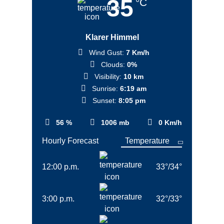
35
°C
Klarer Himmel
Wind Gust:
7 Km/h
Clouds:
0%
Visibility:
10 km
Sunrise:
6:19 am
Sunset:
8:05 pm
56 %
1006 mb
0 Km/h
Hourly Forecast
12:00 p.m.
33
°
/
34
°
3:00 p.m.
32
°
/
33
°