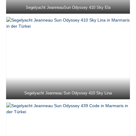
Jeanneau Sun Odyssey 36i Schnecke in
Segelyacht JeanneauSun Odyssey 410 Sky Ela
Marmaris in der Türkei
Jeanneau Sun Odyssey 37 Kacamak in
Marmaris in der Türkei
Dufour 390 Grand Large Lady D in
Marmaris in der Türkei
Beneteau Oceanis 40 Zezo in Marmaris in
der Türkei
Jeanneau Sun Odyssey 410 Sky Asya in
Marmaris in der Türkei
Segelyacht Jeanneau Sun Odyssey 410 Sky Lina
Jeanneau Sun Odyssey 410 Sky Ela in
Marmaris in der Türkei
Jeanneau Sun Odyssey 410 Sky Lina in
Marmaris in der Türkei
Beneteau Cyclades 43.4 Blondie in