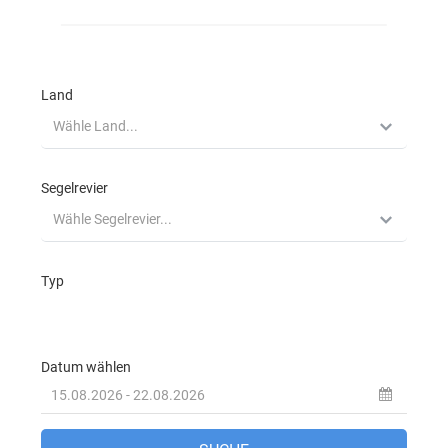
Beneteau Cyclades 50.5 Filyos in
Marmaris in der Türkei
Jeanneau Sun Odyssey 50DS Eleven in
Marmaris in der Türkei
Dufour 520 Grand Large La Esperanza in
Marmaris in der Türkei
Jeanneau 53 Anja Sophie in Marmaris in
der Türkei
Jeanneau 53 Instant Zero in Marmaris in
der Türkei
Segelreviere