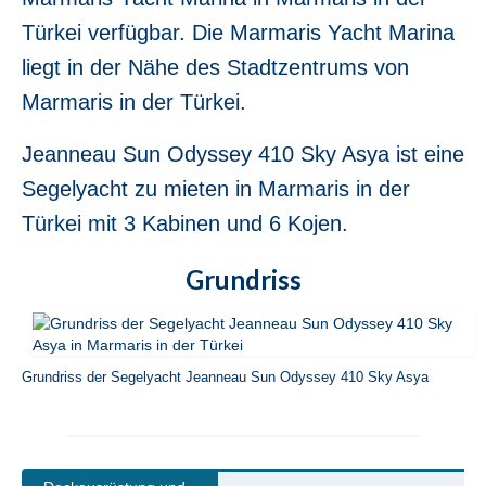
Jeanneau Sun Odyssey 36i Scooby-Doo in
Türkei verfügbar. Die Marmaris Yacht Marina
Fethiye in der Türkei
liegt in der Nähe des Stadtzentrums von
Bavaria Cruiser 37 Almira in Fethiye in der
Marmaris in der Türkei.
Türkei
Beneteau Oceanis 37 Glen Rosa in Fethiye
Jeanneau Sun Odyssey 410 Sky Asya ist eine
in der Türkei
Segelyacht zu mieten in Marmaris in der
Beneteau Oceanis 38.1 Helena in Fethiye
Türkei mit 3 Kabinen und 6 Kojen.
in der Türkei
Grundriss
Beneteau Cyclades 39.3 Six Pack in
Fethiye in der Türkei
Beneteau Oceanis 40 Violet in Fethiye in
der Türkei
Grundriss der Segelyacht Jeanneau Sun Odyssey 410 Sky Asya
Jeanneau Sun odyssey 409 Pangea in
Fethiye in der Türkei
Beneteau Oceanis 41 Tina in Fethiye in der