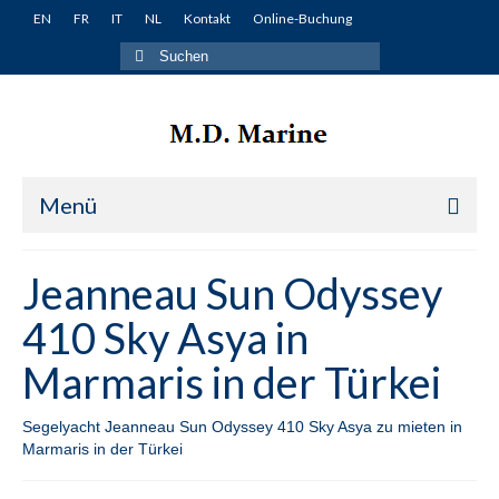
EN
FR
IT
NL
Kontakt
Online-Buchung
Suche
nach:
Menü
Startseite
Jeanneau Sun Odyssey
Yachten
410 Sky Asya in
Türkei
Marmaris in der Türkei
Fethiye
Segelyacht Jeanneau Sun Odyssey 410 Sky Asya zu mieten in
Lagoon 380 Miko in Fethiye in der Türkei
Marmaris in der Türkei
Lagoon 400 Winnie in Fethiye in der Türkei