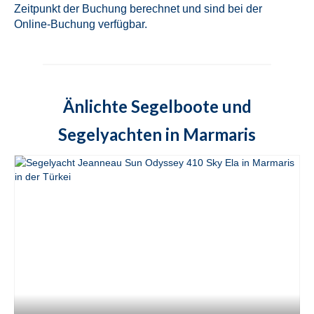
in Marmaris in der Türkei
Zeitpunkt der Buchung berechnet und sind bei der
Online-Buchung verfügbar.
Fountaine Pajot Lucia 40 Quatour Sky
Maria in Marmaris in der Türkei
Fountaine Pajot Astrea 42 Quatour Adele
in Marmaris in der Türkei
Änlichte Segelboote und
Lagoon 42 Bige in Marmaris in der Türkei
Segelyachten in Marmaris
Lagoon 421 Rain Dogs in Marmaris in der
Türkei
Fountaine Pajot Elba 45 Quatour Milly 2 in
Marmaris in der Türkei
Lagoon 450F Loryma Sailing in Marmaris
in der Türkei
Fountaine Pajot Saona 47 Sky Ada II in
Marmaris in der Türkei