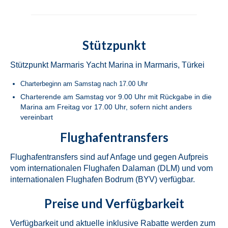
Bavaria Cruiser 46 Simba in Fethiye in der
Türkei
Stützpunkt
Beneteau Oceanis 46.1 Melissa in Fethiye
in der Türkei
Stützpunkt Marmaris Yacht Marina in Marmaris, Türkei
Beneteau Oceanis 48 Athena in Fethiye in
Charterbeginn am Samstag nach 17.00 Uhr
der Türkei
Charterende am Samstag vor 9.00 Uhr mit Rückgabe in die
Marina am Freitag vor 17.00 Uhr, sofern nicht anders
Jeanneau Sun Odyssey 490 Derya in
vereinbart
Fethiye in der Türkei
Flughafentransfers
Beneteau Cyclades 50.5 Take Five in
Fethiye in der Türkei
Flughafentransfers sind auf Anfage und gegen Aufpreis
vom internationalen Flughafen Dalaman (DLM) und vom
Marmaris
internationalen Flughafen Bodrum (BYV) verfügbar.
Fountaine Pajot Lucia 40 Maestro Amber
Preise und Verfügbarkeit
in Marmaris in der Türkei
Verfügbarkeit und aktuelle inklusive Rabatte werden zum
Fountaine Pajot Lucia 40 Quatour Coco D