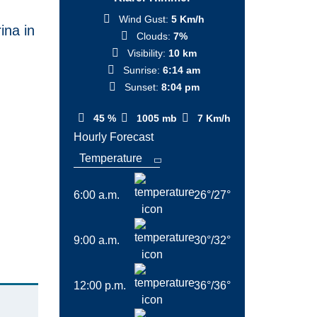
Wind Gust:
5 Km/h
ina in
Clouds:
7%
Visibility:
10 km
Sunrise:
6:14 am
Sunset:
8:04 pm
45 %
1005 mb
7 Km/h
Hourly Forecast
6:00 a.m.
26
°
/
27
°
9:00 a.m.
30
°
/
32
°
12:00 p.m.
36
°
/
36
°