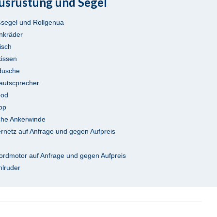
usrüstung und Segel
ßsegel und Rollgenua
nkräder
isch
kissen
dusche
lautscprecher
ood
Top
sche Ankerwinde
rnetz auf Anfrage und gegen Aufpreis
rdmotor auf Anfrage und gegen Aufpreis
hlruder