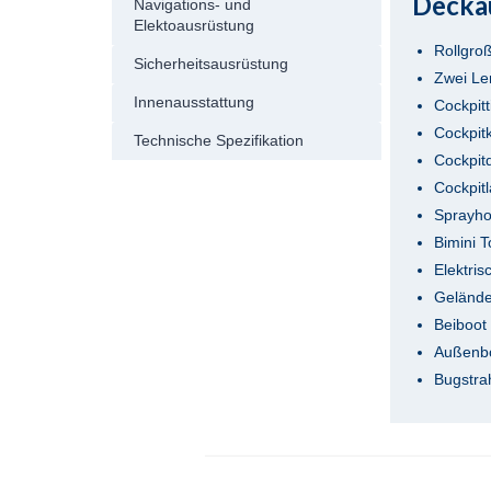
Decka
Navigations- und
Elektoausrüstung
Rollgro
Sicherheitsausrüstung
Zwei Le
Innenausstattung
Cockpitt
Cockpit
Technische Spezifikation
Cockpit
Cockpit
Sprayh
Bimini 
Elektri
Gelände
Beiboot
Außenbo
Bugstra