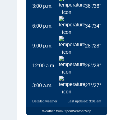
3:00 p.m.
36
°
/
36
°
6:00 p.m.
34
°
/
34
°
9:00 p.m.
28
°
/
28
°
12:00 a.m.
28
°
/
28
°
3:00 a.m.
27
°
/
27
°
Detailed weather
Last updated: 3:01 am
Weather from OpenWeatherMap