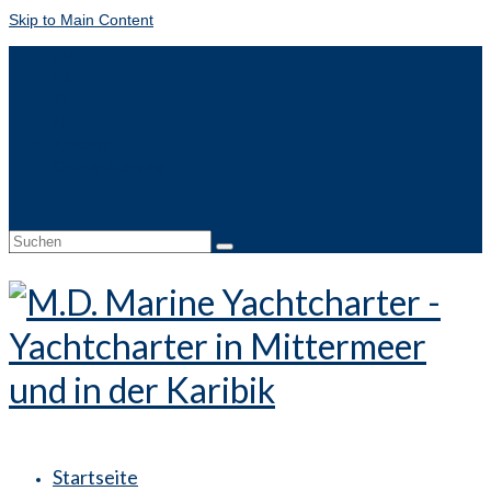
Skip to Main Content
EN
FR
IT
NL
Kontakt
Online-Buchung
Suche
nach:
Startseite