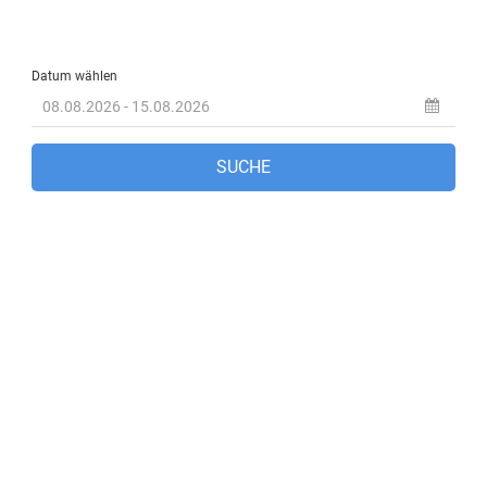
Fethiye, TR
1:23 p.m.,
Aug. 6, 2026
33
°C
Klarer Himmel
39 %
1007 mb
14 Km/h
Wind Gust:
10 Km/h
Clouds:
6%