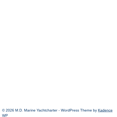
28
°
/
28
°
°C
0 mm
0%
6 Km/h
47%
1005 mb
0 mm/h
6:00 a.m.
27
°
/
27
°
°C
0 mm
0%
5 Km/h
47%
1005 mb
0 mm/h
9:00 a.m.
33
°
/
33
°
°C
0 mm
0%
6 Km/h
34%
1005 mb
0 mm/h
12:00 p.m.
36
°
/
36
°
°C
0 mm
0%
13 Km/h
33%
1005 mb
0 mm/h
Detailed weather
Last updated: 1:19 pm
Weather from OpenWeatherMap
© 2026 M.D. Marine Yachtcharter - WordPress Theme by
Kadence
WP