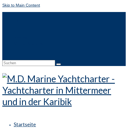
Skip to Main Content
EN
FR
IT
NL
Kontakt
Online-Buchung
Suche
nach:
Startseite