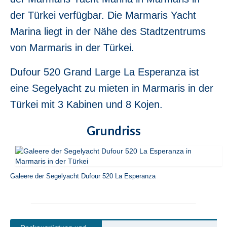
Jeanneau Sun Odyssey 36i Scooby-Doo in
der Türkei verfügbar. Die Marmaris Yacht
Fethiye in der Türkei
Marina liegt in der Nähe des Stadtzentrums
Bavaria Cruiser 37 Almira in Fethiye in der
von Marmaris in der Türkei.
Türkei
Beneteau Oceanis 37 Glen Rosa in Fethiye
Dufour 520 Grand Large La Esperanza ist
in der Türkei
eine Segelyacht zu mieten in Marmaris in der
Beneteau Oceanis 38.1 Helena in Fethiye
Türkei mit 3 Kabinen und 8 Kojen.
in der Türkei
Grundriss
Beneteau Cyclades 39.3 Six Pack in
Fethiye in der Türkei
Beneteau Oceanis 40 Violet in Fethiye in
der Türkei
Galeere der Segelyacht Dufour 520 La Esperanza
Jeanneau Sun odyssey 409 Pangea in
Fethiye in der Türkei
Beneteau Oceanis 41 Tina in Fethiye in der