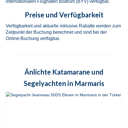
internationalen Flughafen Bodrum (BYV) verfügbar.
in Marmaris in der Türkei
Preise und Verfügbarkeit
Fountaine Pajot Lucia 40 Quatour Sky
Maria in Marmaris in der Türkei
Verfügbarkeit und aktuelle inklusive Rabatte werden zum
Zeitpunkt der Buchung berechnet und sind bei der
Fountaine Pajot Astrea 42 Quatour Adele
in Marmaris in der Türkei
Online-Buchung verfügbar.
Lagoon 42 Bige in Marmaris in der Türkei
Lagoon 421 Rain Dogs in Marmaris in der
Türkei
Änlichte Katamarane und
Fountaine Pajot Elba 45 Quatour Milly 2 in
Segelyachten in Marmaris
Marmaris in der Türkei
Lagoon 450F Loryma Sailing in Marmaris
in der Türkei
Fountaine Pajot Saona 47 Sky Ada II in
Marmaris in der Türkei