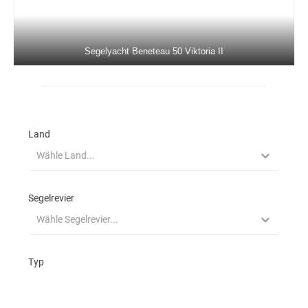
Beneteau Cyclades 50.5 Filyos in
Marmaris in der Türkei
Segelyacht Beneteau 50 Viktoria II
Jeanneau Sun Odyssey 50DS Eleven in
Marmaris in der Türkei
Dufour 520 Grand Large La Esperanza in
Marmaris in der Türkei
Jeanneau 53 Anja Sophie in Marmaris in
der Türkei
Jeanneau 53 Instant Zero in Marmaris in
der Türkei
Segelreviere