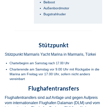
Beiboot
Bavaria Cruiser 46 Simba in Fethiye in der
Außenbordmotor
Türkei
Bugstrahlruder
Beneteau Oceanis 46.1 Melissa in Fethiye
in der Türkei
Beneteau Oceanis 48 Athena in Fethiye in
der Türkei
Stützpunkt
Jeanneau Sun Odyssey 490 Derya in
Stützpunkt Marmaris Yacht Marina in Marmaris, Türkei
Fethiye in der Türkei
Charterbeginn am Samstag nach 17.00 Uhr
Beneteau Cyclades 50.5 Take Five in
Charterende am Samstag vor 9.00 Uhr mit Rückgabe in die
Fethiye in der Türkei
Marina am Freitag vor 17.00 Uhr, sofern nicht anders
vereinbart
Marmaris
Flughafentransfers
Fountaine Pajot Lucia 40 Maestro Amber
in Marmaris in der Türkei
Flughafentransfers sind auf Anfage und gegen Aufpreis
vom internationalen Flughafen Dalaman (DLM) und vom
Fountaine Pajot Lucia 40 Quatour Coco D