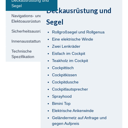
Deckausrüstung und
Türkei
Segel
Deckausrüstung und
Jeanneau Sun Odyssey 419 Malea in
Navigations- und
Segel
Elektoausrüstung
Fethiye in der Türkei
Sicherheitsausrüstung
Rollgroßsegel und Rollgenua
Beneteau Oceanis 43 Bliss in Fethiye in der
Türkei
Eine elektrische Winde
Innenausstattung
Zwei Lenkräder
Beneteau Oceanis 43 Lilium in Fethiye in
Technische
Eisfach im Cockpit
der Türkei
Spezifikation
Teakholz im Cockpit
Cockpittisch
Jeanneau Sun Odyssey 43 Saida in Fathiye
in der Türkei
Cockpitkissen
Cockpitdusche
Dufour 450 Grand Large Grace in Fethiye
Cockpitlautsprecher
in der Türkei
Sprayhood
Jeanneau Sun Odyssey 45 Safina in Fethiye
Bimini Top
in der Türkei
Elektrische Ankerwinde
Geländernetz auf Anfrage und
Bavaria Cruiser 46 Berry in Fethiye in der
gegen Aufpreis
Türkei