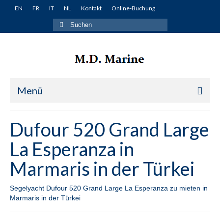
EN
FR
IT
NL
Kontakt
Online-Buchung
Suche
nach:
Menü
Startseite
Dufour 520 Grand Large
Yachten
La Esperanza in
Türkei
Marmaris in der Türkei
Fethiye
Segelyacht Dufour 520 Grand Large La Esperanza zu mieten in
Lagoon 380 Miko in Fethiye in der Türkei
Marmaris in der Türkei
Lagoon 400 Winnie in Fethiye in der Türkei