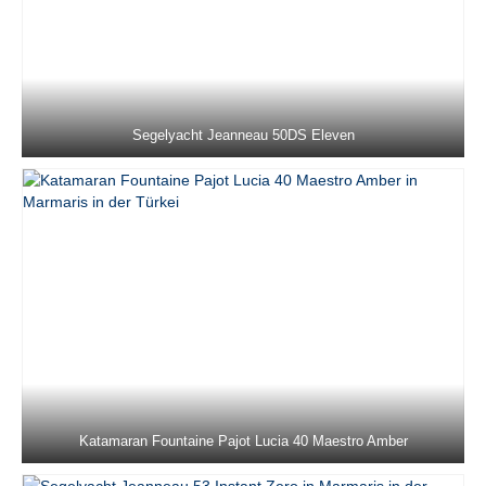
Jeanneau Sun Odyssey 36i Schnecke in
Marmaris in der Türkei
Jeanneau Sun Odyssey 37 Kacamak in
Marmaris in der Türkei
Segelyacht Jeanneau 50DS Eleven
Dufour 390 Grand Large Lady D in
Marmaris in der Türkei
Beneteau Oceanis 40 Zezo in Marmaris in
der Türkei
Jeanneau Sun Odyssey 410 Sky Asya in
Marmaris in der Türkei
Jeanneau Sun Odyssey 410 Sky Ela in
Marmaris in der Türkei
Jeanneau Sun Odyssey 410 Sky Lina in
Marmaris in der Türkei
Katamaran Fountaine Pajot Lucia 40 Maestro Amber
Beneteau Cyclades 43.4 Blondie in