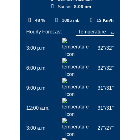
Sunset:
8:06 pm
48 %
1005 mb
13 Km/h
Hourly Forecast
3:00 p.m.
32
°
/
32
°
6:00 p.m.
32
°
/
32
°
9:00 p.m.
31
°
/
31
°
12:00 a.m.
31
°
/
31
°
3:00 a.m.
27
°
/
27
°