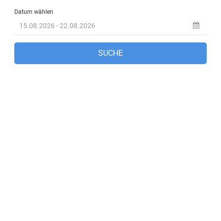
Marmaris, TR
1:49 p.m.,
Aug. 10, 2026
33
°C
Klarer Himmel
47 %
1006 mb
18 Km/h
Wind Gust:
15 Km/h
Clouds:
0%
Visibility:
10 km
Sunrise:
6:19 am