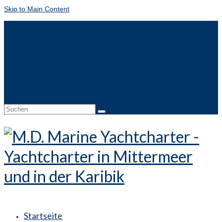
Skip to Main Content
EN
FR
IT
NL
Kontakt
Online-Buchung
Suche
nach:
Startseite