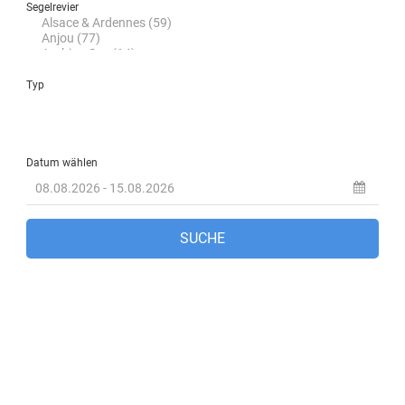
Marmaris, TR
1:41 p.m.,
Aug. 7, 2026
36
°C
Klarer Himmel