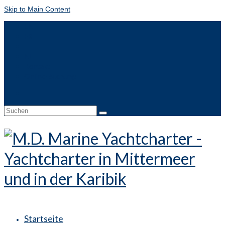
Skip to Main Content
EN
FR
IT
NL
Kontakt
Online-Buchung
Suche
nach:
Startseite