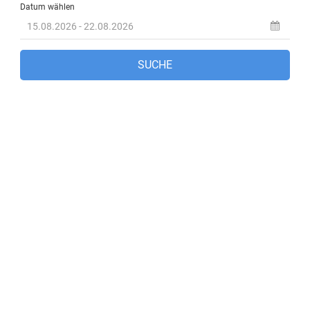
Marmaris, TR
8:17 p.m.,
Aug. 8, 2026
27
°C
Klarer Himmel
56 %
1005 mb
5 Km/h
Wind Gust:
4 Km/h
Clouds:
1%
Visibility:
10 km
Sunrise:
6:17 am
Sunset:
8:07 pm