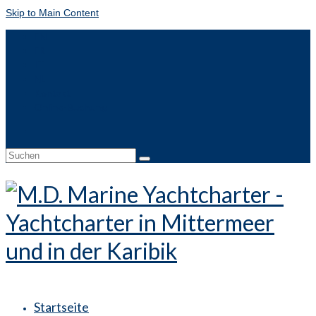
Skip to Main Content
EN
FR
IT
NL
Kontakt
Online-Buchung
Suche
nach:
Startseite