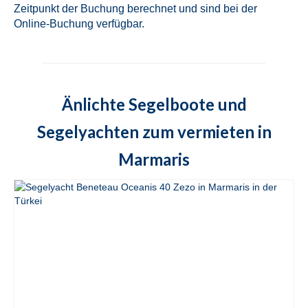
in Marmaris in der Türkei
Zeitpunkt der Buchung berechnet und sind bei der
Online-Buchung verfügbar.
Fountaine Pajot Lucia 40 Quatour Sky
Maria in Marmaris in der Türkei
Fountaine Pajot Astrea 42 Quatour Adele
in Marmaris in der Türkei
Änlichte Segelboote und
Lagoon 42 Bige in Marmaris in der Türkei
Segelyachten zum vermieten in
Lagoon 421 Rain Dogs in Marmaris in der
Marmaris
Türkei
Fountaine Pajot Elba 45 Quatour Milly 2 in
Marmaris in der Türkei
Lagoon 450F Loryma Sailing in Marmaris
in der Türkei
Fountaine Pajot Saona 47 Sky Ada II in
Marmaris in der Türkei