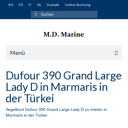
EN
FR
IT
NL
Kontakt
Online-Buchung
Suche
nach:
Menü
Startseite
Dufour 390 Grand Large
Yachten
Lady D in Marmaris in
Türkei
der Türkei
Fethiye
Segelboot Dufour 390 Grand Large Lady D zu mieten in
Lagoon 380 Miko in Fethiye in der Türkei
Marmaris in der Türkei
Lagoon 400 Winnie in Fethiye in der Türkei