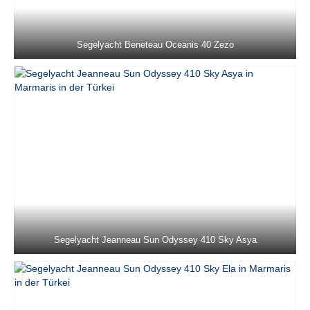
Jeanneau Sun Odyssey 36i Schnecke in
Marmaris in der Türkei
Segelyacht Beneteau Oceanis 40 Zezo
Jeanneau Sun Odyssey 37 Kacamak in
Marmaris in der Türkei
Dufour 390 Grand Large Lady D in
Marmaris in der Türkei
Beneteau Oceanis 40 Zezo in Marmaris in
der Türkei
Jeanneau Sun Odyssey 410 Sky Asya in
Marmaris in der Türkei
Jeanneau Sun Odyssey 410 Sky Ela in
Marmaris in der Türkei
Segelyacht Jeanneau Sun Odyssey 410 Sky Asya
Jeanneau Sun Odyssey 410 Sky Lina in
Marmaris in der Türkei
Beneteau Cyclades 43.4 Blondie in