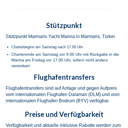
Bavaria Cruiser 46 Simba in Fethiye in der
Türkei
Stützpunkt
Beneteau Oceanis 46.1 Melissa in Fethiye
in der Türkei
Stützpunkt Marmaris Yacht Marina in Marmaris, Türkei
Beneteau Oceanis 48 Athena in Fethiye in
Charterbeginn am Samstag nach 17.00 Uhr
der Türkei
Charterende am Samstag vor 9.00 Uhr mit Rückgabe in die
Marina am Freitag vor 17.00 Uhr, sofern nicht anders
Jeanneau Sun Odyssey 490 Derya in
vereinbart
Fethiye in der Türkei
Flughafentransfers
Beneteau Cyclades 50.5 Take Five in
Fethiye in der Türkei
Flughafentransfers sind auf Anfage und gegen Aufpreis
vom internationalen Flughafen Dalaman (DLM) und vom
Marmaris
internationalen Flughafen Bodrum (BYV) verfügbar.
Fountaine Pajot Lucia 40 Maestro Amber
Preise und Verfügbarkeit
in Marmaris in der Türkei
Verfügbarkeit und aktuelle inklusive Rabatte werden zum
Fountaine Pajot Lucia 40 Quatour Coco D