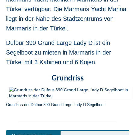
Jeanneau Sun Odyssey 36i Scooby-Doo in
Türkei verfügbar. Die Marmaris Yacht Marina
Fethiye in der Türkei
liegt in der Nähe des Stadtzentrums von
Bavaria Cruiser 37 Almira in Fethiye in der
Marmaris in der Türkei.
Türkei
Beneteau Oceanis 37 Glen Rosa in Fethiye
Dufour 390 Grand Large Lady D ist ein
in der Türkei
Segelboot zu mieten in Marmaris in der
Beneteau Oceanis 38.1 Helena in Fethiye
Türkei mit 3 Kabinen und 6 Kojen.
in der Türkei
Grundriss
Beneteau Cyclades 39.3 Six Pack in
Fethiye in der Türkei
Beneteau Oceanis 40 Violet in Fethiye in
der Türkei
Grundriss der Dufour 390 Grand Large Lady D Segelboot
Jeanneau Sun odyssey 409 Pangea in
Fethiye in der Türkei
Beneteau Oceanis 41 Tina in Fethiye in der