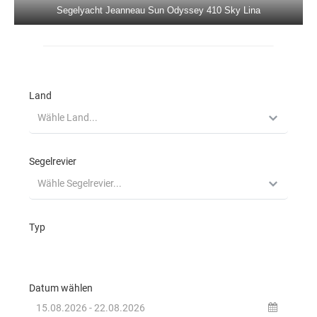
Segelyacht Jeanneau Sun Odyssey 410 Sky Lina
Beneteau Cyclades 50.5 Filyos in
Marmaris in der Türkei
Jeanneau Sun Odyssey 50DS Eleven in
Marmaris in der Türkei
Dufour 520 Grand Large La Esperanza in
Marmaris in der Türkei
Jeanneau 53 Anja Sophie in Marmaris in
der Türkei
Jeanneau 53 Instant Zero in Marmaris in
der Türkei
Segelreviere