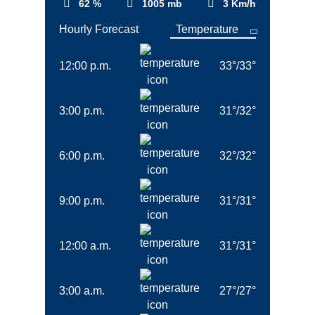
62 %
1005 mb
3 Km/h
Hourly Forecast
12:00 p.m.
33
°
/
33
°
3:00 p.m.
31
°
/
32
°
6:00 p.m.
32
°
/
32
°
9:00 p.m.
31
°
/
31
°
12:00 a.m.
31
°
/
31
°
3:00 a.m.
27
°
/
27
°