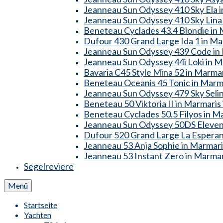
Jeanneau Sun Odyssey 410 Sky Ela in
Jeanneau Sun Odyssey 410 Sky Lina 
Beneteau Cyclades 43.4 Blondie in M
Dufour 430 Grand Large Ida 1 in Mar
Jeanneau Sun Odyssey 439 Code in M
Jeanneau Sun Odyssey 44i Loki in Ma
Bavaria C45 Style Mina 52 in Marmar
Beneteau Oceanis 45 Tonic in Marma
Jeanneau Sun Odyssey 479 Sky Selin 
Beneteau 50 Viktoria II in Marmaris 
Beneteau Cyclades 50.5 Filyos in Ma
Jeanneau Sun Odyssey 50DS Eleven i
Dufour 520 Grand Large La Esperanz
Jeanneau 53 Anja Sophie in Marmaris
Jeanneau 53 Instant Zero in Marmari
Segelreviere
Menü
Startseite
Yachten