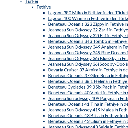
Türkei
Fethiye
Lagoon 380 Miko in Fethiye in der Türkei
Lagoon 400 Winnie in Fethiye in der Türk
Beneteau Oceanis 323 Zippy in Fethiye in
Jeanneau Sun Odyssey 32 Zarif in Fathiye
Jeanneau Sun Odyssey 32i Elif in Fethiye 
Beneteau Oceanis 343 Tombo in Fethiye i
Jeanneau Sun Odyssey 349 Anahera in Fet
Jeanneau Sun Odyssey 349 Blue Dreams in
Jeanneau Sun Odyssey 36i Blue Sky in Fet
Jeanneau Sun Odyssey 36i Scooby-Doo in 
Bavaria Cruiser 37 Almira in Fethiye in de
Beneteau Oceanis 37 Glen Rosa in Fethiye
Beneteau Oceanis 38.1 Helena in Fethiye 
Beneteau Cyclades 39.3 Six Pack in Fethiy
Beneteau Oceanis 40 Violet in Fethiye in 
Jeanneau Sun odyssey 409 Pangea in Fethi
Beneteau Oceanis 41 Tina in Fethiye in d
Jeanneau Sun Odyssey 419 Malea in Fethi
Beneteau Oceanis 43 Bliss in Fethiye in d
Beneteau Oceanis 43 Lilium in Fethiye in 
Jeanneau Sun Odyssey 43 Saida in Fathiye