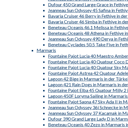
Dufour 450 Grand Large Grace in Fethiye 
Jeanneau Sun Odyssey 45 Safina in Fethiy
Bavaria Cruiser 46 Berry in Fethiye in der
Bavaria Cruiser 46 Simba in Fethiye in de
Beneteau Oceanis 46.1 Melissa in Fethiye
Beneteau Oceanis 48 Athena in Fethiye in
Jeanneau Sun Odyssey 490 Derya in Fethiy
Beneteau Cyclades 50.5 Take Five in Feth
Marmaris
Fountaine Pajot Lucia 40 Maestro Amber 
Fountaine Pajot Lucia 40 Quatour Coco D
Fountaine Pajot Lucia 40 Quatour Sky Mar
Fountaine Pajot Astrea 42 Quatour Adele
Lagoon 42 Bige in Marmaris in der Türke
Lagoon 421 Rain Dogs in Marmaris in der
Fountaine Pajot Elba 45 Quatour Milly 2 
Lagoon 450F Loryma Sailing in Marmaris 
Fountaine Pajot Saona 47 Sky Ada II in M
Jeanneau Sun Odyssey 36i Schnecke in Ma
Jeanneau Sun Odyssey 37 Kacamak in Mar
Dufour 390 Grand Large Lady D in Marmar
Beneteau Oceanis 40 Zezo in Marmaris in