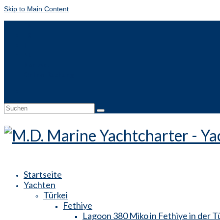
Skip to Main Content
EN
FR
IT
NL
Kontakt
Online-Buchung
Suche
nach:
Startseite
Yachten
Türkei
Fethiye
Lagoon 380 Miko in Fethiye in der T