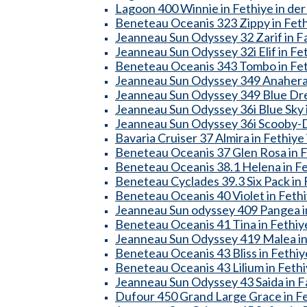
Lagoon 400 Winnie in Fethiye in der
Beneteau Oceanis 323 Zippy in Fethi
Jeanneau Sun Odyssey 32 Zarif in Fa
Jeanneau Sun Odyssey 32i Elif in Fet
Beneteau Oceanis 343 Tombo in Feth
Jeanneau Sun Odyssey 349 Anahera i
Jeanneau Sun Odyssey 349 Blue Drea
Jeanneau Sun Odyssey 36i Blue Sky i
Jeanneau Sun Odyssey 36i Scooby-Do
Bavaria Cruiser 37 Almira in Fethiye 
Beneteau Oceanis 37 Glen Rosa in Fe
Beneteau Oceanis 38.1 Helena in Fet
Beneteau Cyclades 39.3 Six Pack in F
Beneteau Oceanis 40 Violet in Fethi
Jeanneau Sun odyssey 409 Pangea in
Beneteau Oceanis 41 Tina in Fethiye
Jeanneau Sun Odyssey 419 Malea in 
Beneteau Oceanis 43 Bliss in Fethiye
Beneteau Oceanis 43 Lilium in Fethi
Jeanneau Sun Odyssey 43 Saida in Fa
Dufour 450 Grand Large Grace in Fet