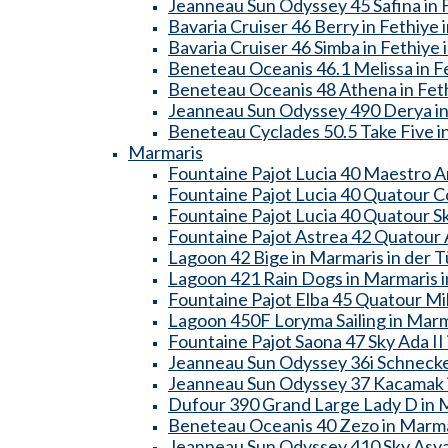
Jeanneau Sun Odyssey 45 Safina in F
Bavaria Cruiser 46 Berry in Fethiye 
Bavaria Cruiser 46 Simba in Fethiye 
Beneteau Oceanis 46.1 Melissa in Fe
Beneteau Oceanis 48 Athena in Feth
Jeanneau Sun Odyssey 490 Derya in 
Beneteau Cyclades 50.5 Take Five in
Marmaris
Fountaine Pajot Lucia 40 Maestro A
Fountaine Pajot Lucia 40 Quatour Co
Fountaine Pajot Lucia 40 Quatour Sk
Fountaine Pajot Astrea 42 Quatour A
Lagoon 42 Bige in Marmaris in der T
Lagoon 421 Rain Dogs in Marmaris i
Fountaine Pajot Elba 45 Quatour Mill
Lagoon 450F Loryma Sailing in Marma
Fountaine Pajot Saona 47 Sky Ada II 
Jeanneau Sun Odyssey 36i Schnecke 
Jeanneau Sun Odyssey 37 Kacamak i
Dufour 390 Grand Large Lady D in M
Beneteau Oceanis 40 Zezo in Marmar
Jeanneau Sun Odyssey 410 Sky Asya 