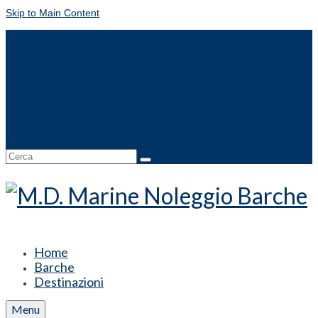
Skip to Main Content
DE
EN
FR
NL
Contatti
Prenotazione
Cerca:
Home
Barche
Destinazioni
Menu